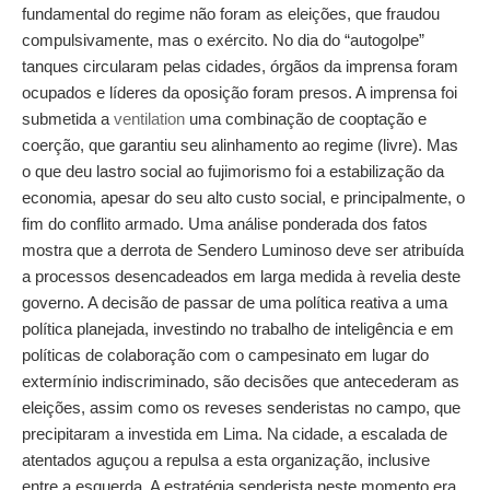
fundamental do regime não foram as eleições, que fraudou
compulsivamente, mas o exército. No dia do “autogolpe”
tanques circularam pelas cidades, órgãos da imprensa foram
ocupados e líderes da oposição foram presos. A imprensa foi
submetida a
ventilation
uma combinação de cooptação e
coerção, que garantiu seu alinhamento ao regime (livre). Mas
o que deu lastro social ao fujimorismo foi a estabilização da
economia, apesar do seu alto custo social, e principalmente, o
fim do conflito armado. Uma análise ponderada dos fatos
mostra que a derrota de Sendero Luminoso deve ser atribuída
a processos desencadeados em larga medida à revelia deste
governo. A decisão de passar de uma política reativa a uma
política planejada, investindo no trabalho de inteligência e em
políticas de colaboração com o campesinato em lugar do
extermínio indiscriminado, são decisões que antecederam as
eleições, assim como os reveses senderistas no campo, que
precipitaram a investida em Lima. Na cidade, a escalada de
atentados aguçou a repulsa a esta organização, inclusive
entre a esquerda. A estratégia senderista neste momento era