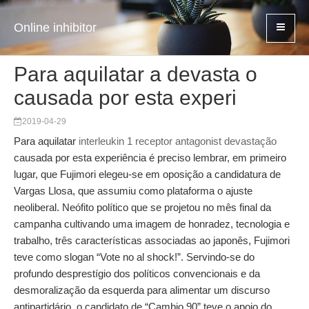
Online inhibitor
Para aquilatar a devasta o
causada por esta experi
2019-04-29
Para aquilatar
interleukin 1 receptor antagonist devastação
causada por esta experiência é preciso lembrar, em primeiro
lugar, que Fujimori elegeu‐se em oposição a candidatura de
Vargas Llosa, que assumiu como plataforma o ajuste
neoliberal. Neófito político que se projetou no mês final da
campanha cultivando uma imagem de honradez, tecnologia e
trabalho, três características associadas ao japonês, Fujimori
teve como slogan “Vote no al shock!”. Servindo‐se do
profundo desprestígio dos políticos convencionais e da
desmoralização da esquerda para alimentar um discurso
antipartidário, o candidato de “Cambio 90” teve o apoio do