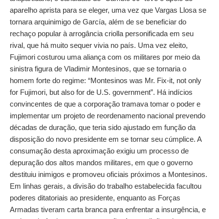
aparelho aprista para se eleger, uma vez que Vargas Llosa se
tornara arquinimigo de García, além de se beneficiar do
rechaço popular à arrogância criolla personificada em seu
rival, que há muito sequer vivia no país. Uma vez eleito,
Fujimori costurou uma aliança com os militares por meio da
sinistra figura de Vladimir Montesinos, que se tornaria o
homem forte do regime: “Montesinos was Mr. Fix‐it, not only
for Fujimori, but also for de U.S. government”. Há indícios
convincentes de que a corporação tramava tomar o poder e
implementar um projeto de reordenamento nacional prevendo
décadas de duração, que teria sido ajustado em função da
disposição do novo presidente em se tornar seu cúmplice. A
consumação desta aproximação exigiu um processo de
depuração dos altos mandos militares, em que o governo
destituiu inimigos e promoveu oficiais próximos a Montesinos.
Em linhas gerais, a divisão do trabalho estabelecida facultou
poderes ditatoriais ao presidente, enquanto as Forças
Armadas tiveram carta branca para enfrentar a insurgência, e