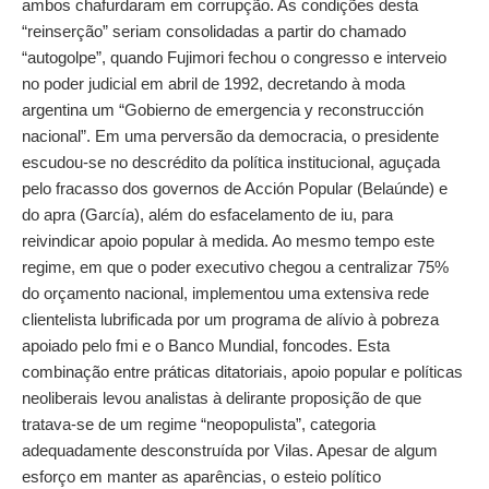
ambos chafurdaram em corrupção. As condições desta
“reinserção” seriam consolidadas a partir do chamado
“autogolpe”, quando Fujimori fechou o congresso e interveio
no poder judicial em abril de 1992, decretando à moda
argentina um “Gobierno de emergencia y reconstrucción
nacional”. Em uma perversão da democracia, o presidente
escudou‐se no descrédito da política institucional, aguçada
pelo fracasso dos governos de Acción Popular (Belaúnde) e
do apra (García), além do esfacelamento de iu, para
reivindicar apoio popular à medida. Ao mesmo tempo este
regime, em que o poder executivo chegou a centralizar 75%
do orçamento nacional, implementou uma extensiva rede
clientelista lubrificada por um programa de alívio à pobreza
apoiado pelo fmi e o Banco Mundial, foncodes. Esta
combinação entre práticas ditatoriais, apoio popular e políticas
neoliberais levou analistas à delirante proposição de que
tratava‐se de um regime “neopopulista”, categoria
adequadamente desconstruída por Vilas. Apesar de algum
esforço em manter as aparências, o esteio político