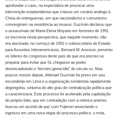
aprofundar o caos, na expectativa de provocar uma
intervenção estadunidense que criasse um cenário análogo à
China do entreguerras, em que nacionalismo e comunismo
convergiriam na resistência ao invasor. Guzmán declarou que
o assassinato de Maria Elena Moyano em fevereiro de 1991
se inscrevia nesta perspectiva, que naquele momento, não
era alucinada: no começo de 1992 o subsecretário de Estado
para Assuntos Interamericanos, Bernard W. Aronson, preveniu
os líderes do congresso deste país de que era preciso se
preparar para evitar que SL chegasse ao poder,
desencadeando o “terceiro genocídio” do século xx. Mas
poucos meses depois, Abimael Guzmán foi preso em seu
esconderijo em Lima e a organização senderista rapidamente
degringolou, sintoma do alto grau de centralização política que
a caracterizava. Este processo foi acelerado pela capitulação
do próprio líder, que em contradição com a retórica anterior,
buscou um acordo de paz com Fujimori anunciando o
ingresso em uma nova etapa do processo político. o mrta,